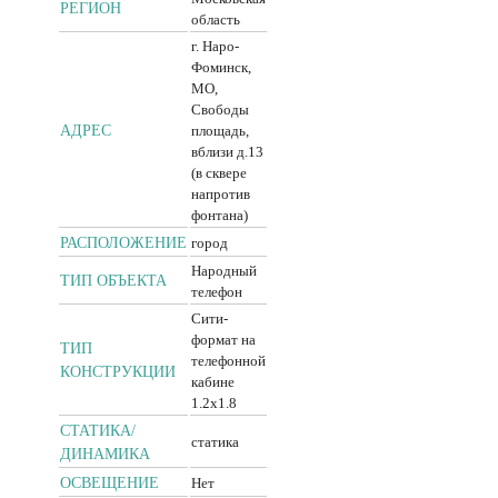
РЕГИОН
область
г. Наро-
Фоминск,
МО,
Свободы
АДРЕС
площадь,
вблизи д.13
(в сквере
напротив
фонтана)
РАСПОЛОЖЕНИЕ
город
Народный
ТИП ОБЪЕКТА
телефон
Сити-
формат на
ТИП
телефонной
КОНСТРУКЦИИ
кабине
1.2x1.8
CТАТИКА/
статика
ДИНАМИКА
ОСВЕЩЕНИЕ
Нет