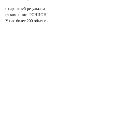
с гарантией результата
от компании “ЮНИОН”!
У нас более 200 объектов.
* Обратите внимание на цветовую маркеровку объектов:
Магистральные щиты
Ситиборды
Суперборды
Суперсайты
Народный телефон
Цифровые
билборды
Цифровые суперсайты
Цифровые
ситиборды