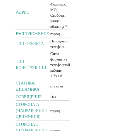
Фоминск,
МО,
АДРЕС
Свободы
улица,
вблизи д.7
РАСПОЛОЖЕНИЕ
город
Народный
ТИП ОБЪЕКТА
телефон
Сити-
формат на
ТИП
телефонной
КОНСТРУКЦИИ
кабине
1.2x1.8
CТАТИКА/
статика
ДИНАМИКА
ОСВЕЩЕНИЕ
Нет
СТОРОНА А
(НАПРАВЛЕНИЕ
город
ДВИЖЕНИЯ)
СТОРОНА Б
(НАПРАВЛЕНИЕ
город