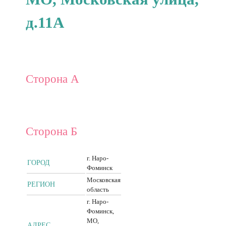
д.11А
Сторона А
Сторона Б
г. Наро-
ГОРОД
Фоминск
Московская
РЕГИОН
область
г. Наро-
Фоминск,
МО,
АДРЕС