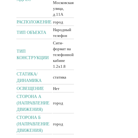
Московская
улица,
д.11А
РАСПОЛОЖЕНИЕ
город
Народный
ТИП ОБЪЕКТА
телефон
Сити-
формат на
ТИП
телефонной
КОНСТРУКЦИИ
кабине
1.2x1.8
CТАТИКА/
статика
ДИНАМИКА
ОСВЕЩЕНИЕ
Нет
СТОРОНА А
(НАПРАВЛЕНИЕ
город
ДВИЖЕНИЯ)
СТОРОНА Б
(НАПРАВЛЕНИЕ
город
ДВИЖЕНИЯ)