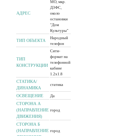
МО, мкр.
ДЗФС,
АДРЕС
около
остановки
"Дом
Культуры"
Народный
ТИП ОБЪЕКТА
телефон
Сити-
формат на
ТИП
телефонной
КОНСТРУКЦИИ
кабине
1.2x1.8
CТАТИКА/
статика
ДИНАМИКА
ОСВЕЩЕНИЕ
Да
СТОРОНА А
(НАПРАВЛЕНИЕ
город
ДВИЖЕНИЯ)
СТОРОНА Б
(НАПРАВЛЕНИЕ
город