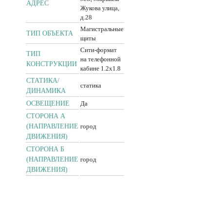
АДРЕС
Жукова улица,
д.28
Магистральные
ТИП ОБЪЕКТА
щиты
Сити-формат
ТИП
на телефонной
КОНСТРУКЦИИ
кабине 1.2x1.8
CТАТИКА/
статика
ДИНАМИКА
ОСВЕЩЕНИЕ
Да
СТОРОНА А
(НАПРАВЛЕНИЕ
город
ДВИЖЕНИЯ)
СТОРОНА Б
(НАПРАВЛЕНИЕ
город
ДВИЖЕНИЯ)