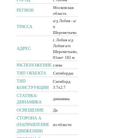
Московская
РЕГИОН
область
а/д Лобня - а/
ТРАССА
п
Шереметьево
г. Лобня а/д
Лобня-а/п
АДРЕС
Шереметьево,
01км+ 182 м
РАСПОЛОЖЕНИЕ
слева
ТИП ОБЪЕКТА
Ситиборды
ТИП
Ситиборд
3.7x2.7
КОНСТРУКЦИИ
CТАТИКА/
динамика
ДИНАМИКА
ОСВЕЩЕНИЕ
Да
СТОРОНА А
(НАПРАВЛЕНИЕ
из области
ДВИЖЕНИЯ)